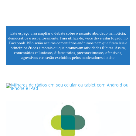
Este espaço visa ampliar o debate sobre o assunto abordado na notícia,
democrática e respeitosamente. Para utilizá-lo, você deve estar logado no
Facebook. Não serão aceitos comentários anônimos nem que firam leis e
princípios éticos e morais ou que promovam atividades ilícitas. Assim,
comentários caluniosos, difamatórios, preconceituosos, ofensivos,
agressivos etc. serão excluídos pelos moderadores do site.