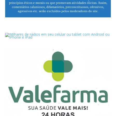
princípios éticos e morais ou que promovam atividades ilícitas. Assim,
comentários caluniosos, difamatórios, preconceituosos, ofensivos,
agressivos etc. serão excluídos pelos moderadores do site.