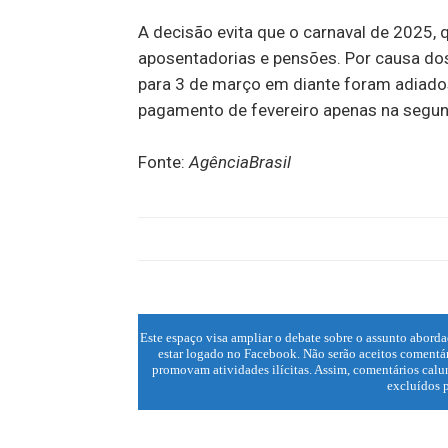
A decisão evita que o carnaval de 2025, 
aposentadorias e pensões. Por causa dos 
para 3 de março em diante foram adiados
pagamento de fevereiro apenas na segu
Fonte:
AgênciaBrasil
Este espaço visa ampliar o debate sobre o assunto aborda
estar logado no Facebook. Não serão aceitos comentár
promovam atividades ilícitas. Assim, comentários calun
excluídos p