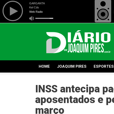
Diário
de
Joaquim
Pires
HOME
JOAQUIM PIRES
ESPORTES
INSS antecipa p
aposentados e p
março