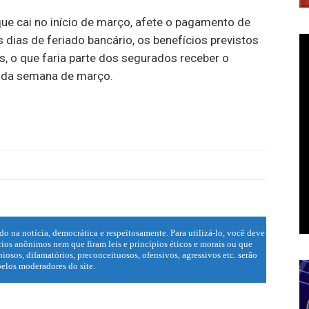
que cai no início de março, afete o pagamento de
dias de feriado bancário, os benefícios previstos
, o que faria parte dos segurados receber o
nda semana de março.
do na notícia, democrática e respeitosamente. Para utilizá-lo, você deve
ios anônimos nem que firam leis e princípios éticos e morais ou que
iosos, difamatórios, preconceituosos, ofensivos, agressivos etc. serão
elos moderadores do site.