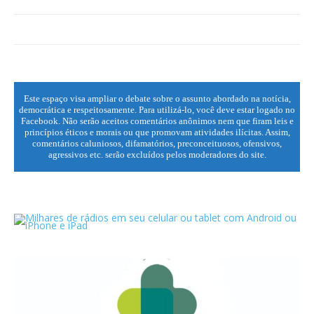
Este espaço visa ampliar o debate sobre o assunto abordado na notícia,
democrática e respeitosamente. Para utilizá-lo, você deve estar logado no
Facebook. Não serão aceitos comentários anônimos nem que firam leis e
princípios éticos e morais ou que promovam atividades ilícitas. Assim,
comentários caluniosos, difamatórios, preconceituosos, ofensivos,
agressivos etc. serão excluídos pelos moderadores do site.