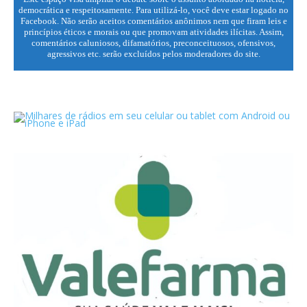
democrática e respeitosamente. Para utilizá-lo, você deve estar logado no
Facebook. Não serão aceitos comentários anônimos nem que firam leis e
princípios éticos e morais ou que promovam atividades ilícitas. Assim,
comentários caluniosos, difamatórios, preconceituosos, ofensivos,
agressivos etc. serão excluídos pelos moderadores do site.