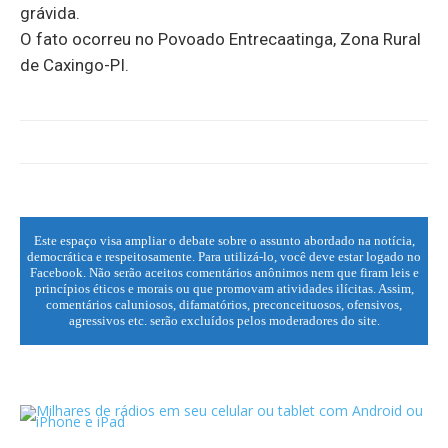
grávida.
O fato ocorreu no Povoado Entrecaatinga, Zona Rural
de Caxingo-PI.
Este espaço visa ampliar o debate sobre o assunto abordado na notícia,
democrática e respeitosamente. Para utilizá-lo, você deve estar logado no
Facebook. Não serão aceitos comentários anônimos nem que firam leis e
princípios éticos e morais ou que promovam atividades ilícitas. Assim,
comentários caluniosos, difamatórios, preconceituosos, ofensivos,
agressivos etc. serão excluídos pelos moderadores do site.