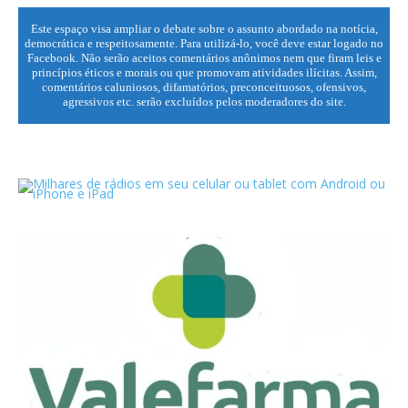
Este espaço visa ampliar o debate sobre o assunto abordado na notícia,
democrática e respeitosamente. Para utilizá-lo, você deve estar logado no
Facebook. Não serão aceitos comentários anônimos nem que firam leis e
princípios éticos e morais ou que promovam atividades ilícitas. Assim,
comentários caluniosos, difamatórios, preconceituosos, ofensivos,
agressivos etc. serão excluídos pelos moderadores do site.