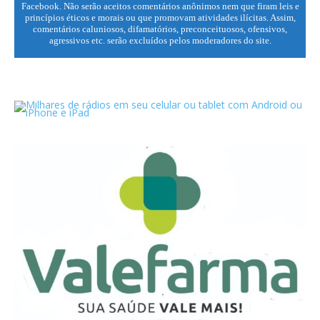
Facebook. Não serão aceitos comentários anônimos nem que firam leis e
princípios éticos e morais ou que promovam atividades ilícitas. Assim,
comentários caluniosos, difamatórios, preconceituosos, ofensivos,
agressivos etc. serão excluídos pelos moderadores do site.