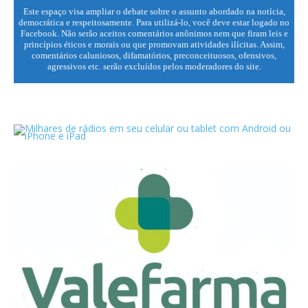
Este espaço visa ampliar o debate sobre o assunto abordado na notícia,
democrática e respeitosamente. Para utilizá-lo, você deve estar logado no
Facebook. Não serão aceitos comentários anônimos nem que firam leis e
princípios éticos e morais ou que promovam atividades ilícitas. Assim,
comentários caluniosos, difamatórios, preconceituosos, ofensivos,
agressivos etc. serão excluídos pelos moderadores do site.