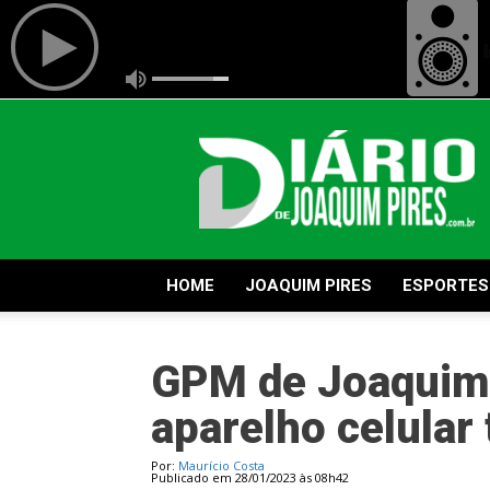
Diário
de
Joaquim
Pires
HOME
JOAQUIM PIRES
ESPORTES
GPM de Joaquim 
aparelho celular
Por:
Maurício Costa
Publicado em 28/01/2023 às 08h42