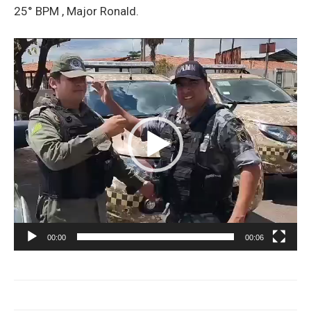
25° BPM , Major Ronald.
Tocador
de
vídeo
00:00
00:06