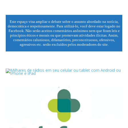
Este espaço visa ampliar o debate sobre o assunto abordado na notícia,
democrática e respeitosamente. Para utilizá-lo, você deve estar logado no
Facebook. Não serão aceitos comentários anônimos nem que firam leis e
princípios éticos e morais ou que promovam atividades ilícitas. Assim,
comentários caluniosos, difamatórios, preconceituosos, ofensivos,
agressivos etc. serão excluídos pelos moderadores do site.