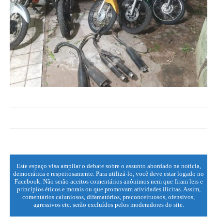
Este espaço visa ampliar o debate sobre o assunto abordado na notícia,
democrática e respeitosamente. Para utilizá-lo, você deve estar logado no
Facebook. Não serão aceitos comentários anônimos nem que firam leis e
princípios éticos e morais ou que promovam atividades ilícitas. Assim,
comentários caluniosos, difamatórios, preconceituosos, ofensivos,
agressivos etc. serão excluídos pelos moderadores do site.