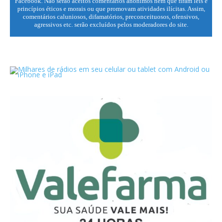
Facebook. Não serão aceitos comentários anônimos nem que firam leis e
princípios éticos e morais ou que promovam atividades ilícitas. Assim,
comentários caluniosos, difamatórios, preconceituosos, ofensivos,
agressivos etc. serão excluídos pelos moderadores do site.