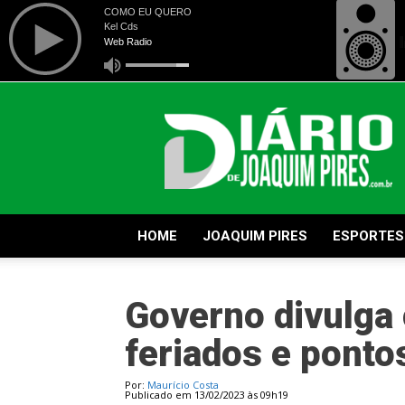
Diário
de
Joaquim
Pires
HOME
JOAQUIM PIRES
ESPORTES
Governo divulga 
feriados e ponto
Por:
Maurício Costa
Publicado em 13/02/2023 às 09h19