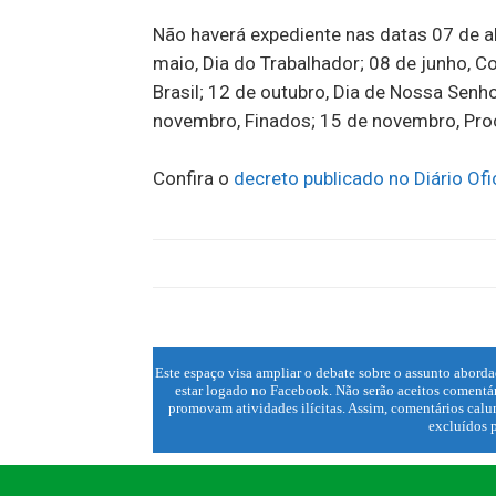
Não haverá expediente nas datas 07 de abr
maio, Dia do Trabalhador; 08 de junho, C
Brasil; 12 de outubro, Dia de Nossa Senho
novembro, Finados; 15 de novembro, Pro
Confira o
decreto publicado no Diário Ofi
Este espaço visa ampliar o debate sobre o assunto aborda
estar logado no Facebook. Não serão aceitos comentár
promovam atividades ilícitas. Assim, comentários calun
excluídos p