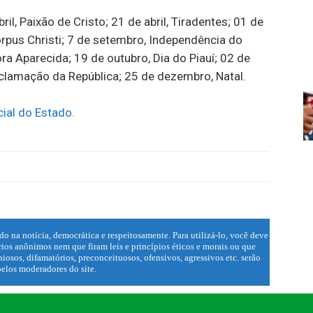
il, Paixão de Cristo; 21 de abril, Tiradentes; 01 de
orpus Christi; 7 de setembro, Independência do
ra Aparecida; 19 de outubro, Dia do Piauí; 02 de
clamação da República; 25 de dezembro, Natal.
cial do Estado.
do na notícia, democrática e respeitosamente. Para utilizá-lo, você deve
ios anônimos nem que firam leis e princípios éticos e morais ou que
iosos, difamatórios, preconceituosos, ofensivos, agressivos etc. serão
elos moderadores do site.