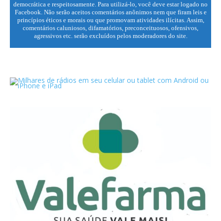
democrática e respeitosamente. Para utilizá-lo, você deve estar logado no
Facebook. Não serão aceitos comentários anônimos nem que firam leis e
princípios éticos e morais ou que promovam atividades ilícitas. Assim,
comentários caluniosos, difamatórios, preconceituosos, ofensivos,
agressivos etc. serão excluídos pelos moderadores do site.