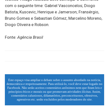
com o seguinte time: Gabriel Vasconcelos; Diogo
Batista, Kuscevic, Henrique e Jamerson; Fransérgio,
Bruno Gomes e Sebastian Gómez; Marcelino Moreno,
Diogo Oliveira e Robson.
Fonte:
Agência Brasil
Este espaço visa ampliar o debate sobre o assunto abordado na notícia,
democrática e respeitosamente. Para utilizá-lo, você deve estar logado no
Facebook. Não serão aceitos comentários anônimos nem que firam leis e
princípios éticos e morais ou que promovam atividades ilícitas. Assim,
comentários caluniosos, difamatórios, preconceituosos, ofensivos,
agressivos etc. serão excluídos pelos moderadores do site.