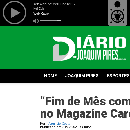
Diário
de
Joaquim
Pires
HOME
JOAQUIM PIRES
ESPORTES
“Fim de Mês com
no Magazine Ca
Por:
Maurício Costa
Publicado em 23/07/2023 às 18h29