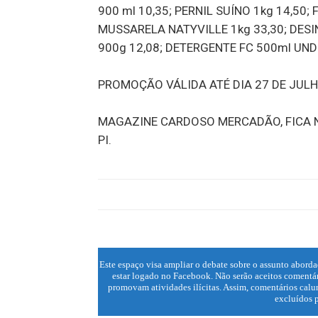
900 ml 10,35; PERNIL SUÍNO 1kg 14,50;
MUSSARELA NATYVILLE 1kg 33,30; DESI
900g 12,08; DETERGENTE FC 500ml UND
PROMOÇÃO VÁLIDA ATÉ DIA 27 DE JULH
MAGAZINE CARDOSO MERCADÃO, FICA NA
PI.
Este espaço visa ampliar o debate sobre o assunto aborda
estar logado no Facebook. Não serão aceitos comentár
promovam atividades ilícitas. Assim, comentários calun
excluídos p