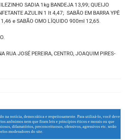
 FILEZINHO SADIA 1kg BANDEJA 13,99; QUEIJO
NFETANTE AZULIN 1 lt 4,47; SABÃO EM BARRA YPÊ
 1,46 e SABÃO OMO LÍQUIDO 900ml 12,65.
O.
 RUA JOSÉ PEREIRA, CENTRO, JOAQUIM PIRES-
do na notícia, democrática e respeitosamente. Para utilizá-lo, você deve
ios anônimos nem que firam leis e princípios éticos e morais ou que
iosos, difamatórios, preconceituosos, ofensivos, agressivos etc. serão
elos moderadores do site.