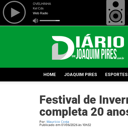
Diário
de
Joaquim
Pires
HOME
JOAQUIM PIRES
ESPORTES
Festival de Inver
completa 20 anos
Por:
Maurício Costa
Publicado em 01/06/2026 às 10h32