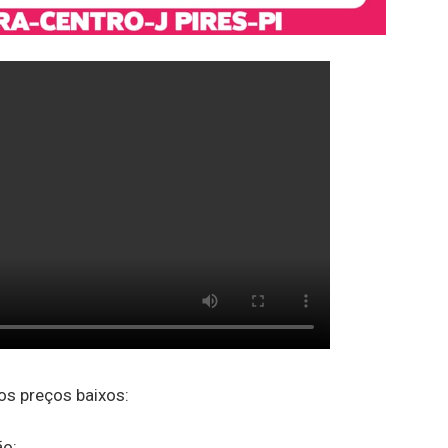
s preços baixos:
o: