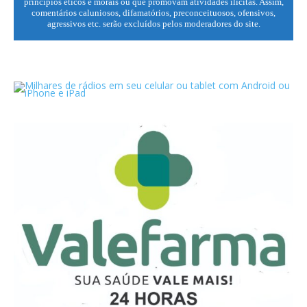
princípios éticos e morais ou que promovam atividades ilícitas. Assim,
comentários caluniosos, difamatórios, preconceituosos, ofensivos,
agressivos etc. serão excluídos pelos moderadores do site.