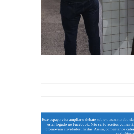
Este espaço visa ampliar o debate sobre o assunto aborda
estar logado no Facebook. Não serão aceitos comentár
promovam atividades ilícitas. Assim, comentários calun
excluídos p