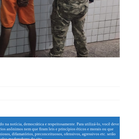
do na notícia, democrática e respeitosamente. Para utilizá-lo, você deve
ios anônimos nem que firam leis e princípios éticos e morais ou que
iosos, difamatórios, preconceituosos, ofensivos, agressivos etc. serão
elos moderadores do site.