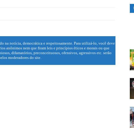
do na notícia, democrática e respeitosamente. Para utilizá-lo, você deve
ios anônimos nem que firam leis e princípios éticos e morais ou que
iosos, difamatórios, preconceituosos, ofensivos, agressivos etc. serão
elos moderadores do site.