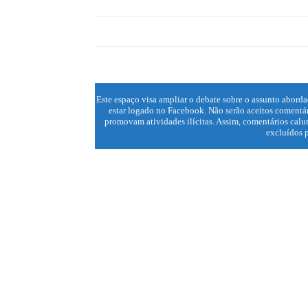
Este espaço visa ampliar o debate sobre o assunto aborda
estar logado no Facebook. Não serão aceitos comentár
promovam atividades ilícitas. Assim, comentários calun
excluídos p