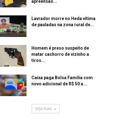
apreensão...
Lavrador morre no Heda vítima
de pauladas na zona rural de...
Homem é preso suspeito de
matar cachorro de vizinho a
tiros...
Caixa paga Bolsa Família com
novo adicional de R$ 50 a...
Veja mais