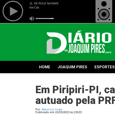
Diário
de
Joaquim
Pires
HOME
JOAQUIM PIRES
ESPORTES
Em Piripiri-PI, 
autuado pela PRF
Por:
Maurício Costa
Publicado em 22/05/2023 às 23h33