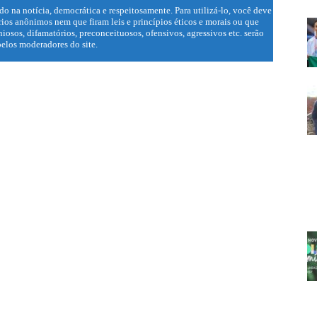
do na notícia, democrática e respeitosamente. Para utilizá-lo, você deve
ios anônimos nem que firam leis e princípios éticos e morais ou que
iosos, difamatórios, preconceituosos, ofensivos, agressivos etc. serão
elos moderadores do site.