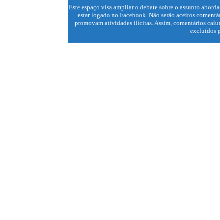
Este espaço visa ampliar o debate sobre o assunto aborda
estar logado no Facebook. Não serão aceitos comentár
promovam atividades ilícitas. Assim, comentários calun
excluídos p