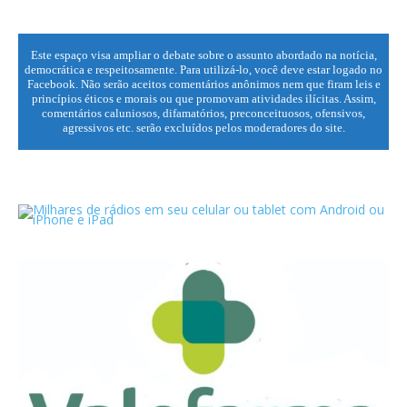
Este espaço visa ampliar o debate sobre o assunto abordado na notícia,
democrática e respeitosamente. Para utilizá-lo, você deve estar logado no
Facebook. Não serão aceitos comentários anônimos nem que firam leis e
princípios éticos e morais ou que promovam atividades ilícitas. Assim,
comentários caluniosos, difamatórios, preconceituosos, ofensivos,
agressivos etc. serão excluídos pelos moderadores do site.