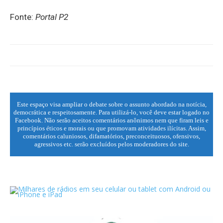
Fonte:
Portal P2
Este espaço visa ampliar o debate sobre o assunto abordado na notícia,
democrática e respeitosamente. Para utilizá-lo, você deve estar logado no
Facebook. Não serão aceitos comentários anônimos nem que firam leis e
princípios éticos e morais ou que promovam atividades ilícitas. Assim,
comentários caluniosos, difamatórios, preconceituosos, ofensivos,
agressivos etc. serão excluídos pelos moderadores do site.