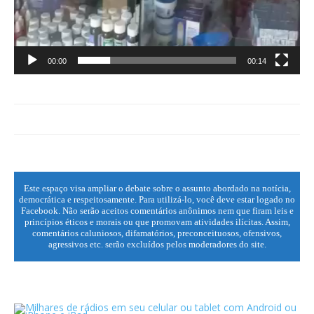
00:00
00:14
Este espaço visa ampliar o debate sobre o assunto abordado na notícia,
democrática e respeitosamente. Para utilizá-lo, você deve estar logado no
Facebook. Não serão aceitos comentários anônimos nem que firam leis e
princípios éticos e morais ou que promovam atividades ilícitas. Assim,
comentários caluniosos, difamatórios, preconceituosos, ofensivos,
agressivos etc. serão excluídos pelos moderadores do site.