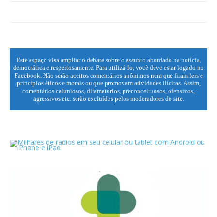
Este espaço visa ampliar o debate sobre o assunto abordado na notícia,
democrática e respeitosamente. Para utilizá-lo, você deve estar logado no
Facebook. Não serão aceitos comentários anônimos nem que firam leis e
princípios éticos e morais ou que promovam atividades ilícitas. Assim,
comentários caluniosos, difamatórios, preconceituosos, ofensivos,
agressivos etc. serão excluídos pelos moderadores do site.