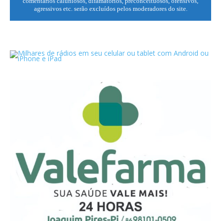
comentários caluniosos, difamatórios, preconceituosos, ofensivos,
agressivos etc. serão excluídos pelos moderadores do site.