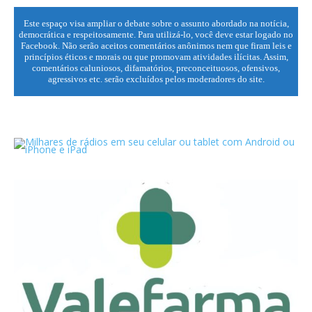
Este espaço visa ampliar o debate sobre o assunto abordado na notícia,
democrática e respeitosamente. Para utilizá-lo, você deve estar logado no
Facebook. Não serão aceitos comentários anônimos nem que firam leis e
princípios éticos e morais ou que promovam atividades ilícitas. Assim,
comentários caluniosos, difamatórios, preconceituosos, ofensivos,
agressivos etc. serão excluídos pelos moderadores do site.