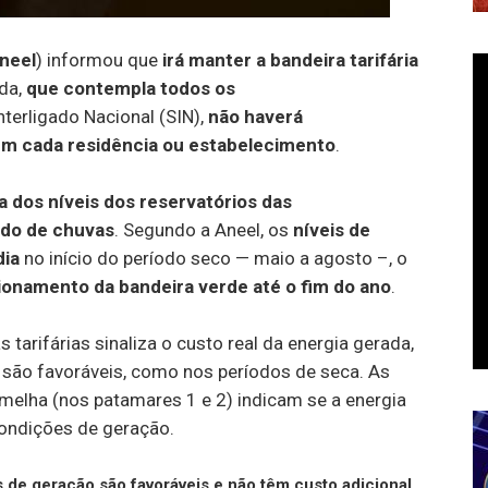
neel
) informou que
irá manter a bandeira tarifária
da,
que contempla todos os
erligado Nacional (SIN),
não haverá
em cada residência ou estabelecimento
.
 dos níveis dos reservatórios das
odo de chuvas
. Segundo a Aneel, os
níveis de
ia
no início do período seco — maio a agosto –, o
ionamento da bandeira verde até o fim do ano
.
tarifárias sinaliza o custo real da energia gerada,
são favoráveis, como nos períodos de seca. As
rmelha (nos patamares 1 e 2) indicam se a energia
ondições de geração.
 de geração são favoráveis e não têm custo adicional.