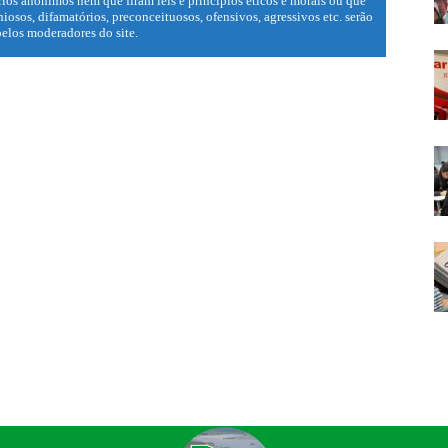
ios anônimos nem que firam leis e princípios éticos e morais ou que
iosos, difamatórios, preconceituosos, ofensivos, agressivos etc. serão
elos moderadores do site.