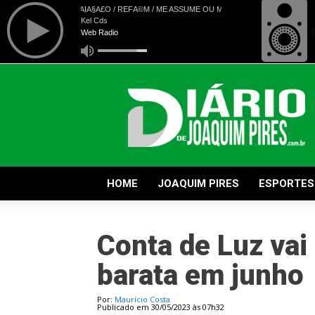
Diário
de
Joaquim
Pires
HOME
JOAQUIM PIRES
ESPORTES
Conta de Luz vai
barata em junho
Por:
Maurício Costa
Publicado em 30/05/2023 às 07h32