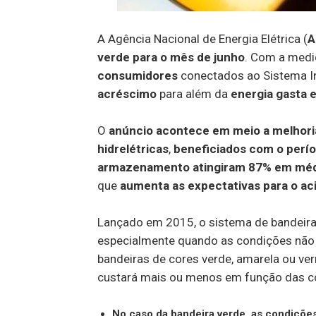
A Agência Nacional de Energia Elétrica (
A
verde para o mês de junho
. Com a medi
consumidores
conectados ao Sistema Int
acréscimo
para além da
energia gasta 
O
anúncio acontece em meio a melhoria
hidrelétricas
,
beneficiados com o perí
armazenamento atingiram 87% em méd
que
aumenta as expectativas para o ac
Lançado em 2015, o sistema de bandeiras 
especialmente quando as condições não 
bandeiras de cores verde, amarela ou ve
custará mais ou menos em função das c
No caso da bandeira verde, as condições