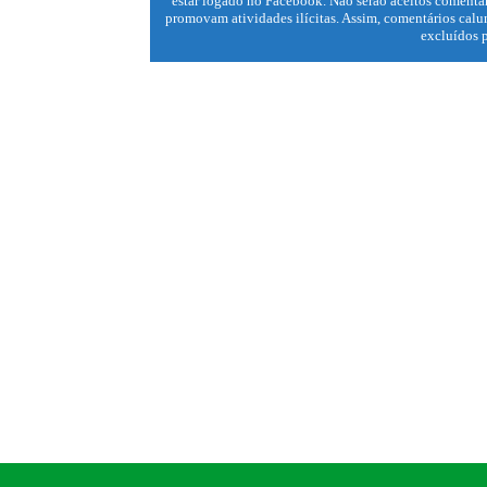
estar logado no Facebook. Não serão aceitos comentár
promovam atividades ilícitas. Assim, comentários calun
excluídos p