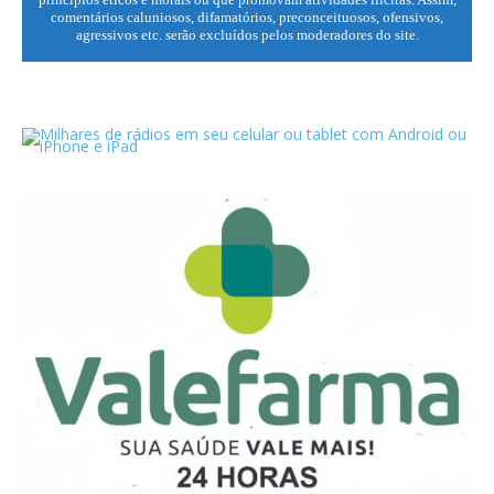
comentários caluniosos, difamatórios, preconceituosos, ofensivos,
agressivos etc. serão excluídos pelos moderadores do site.