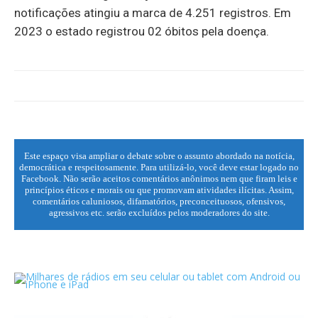
notificações atingiu a marca de 4.251 registros. Em
2023 o estado registrou 02 óbitos pela doença.
Este espaço visa ampliar o debate sobre o assunto abordado na notícia,
democrática e respeitosamente. Para utilizá-lo, você deve estar logado no
Facebook. Não serão aceitos comentários anônimos nem que firam leis e
princípios éticos e morais ou que promovam atividades ilícitas. Assim,
comentários caluniosos, difamatórios, preconceituosos, ofensivos,
agressivos etc. serão excluídos pelos moderadores do site.