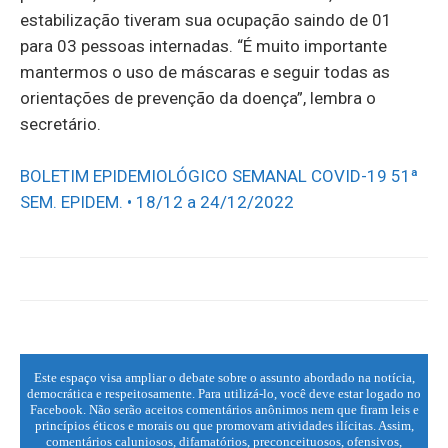
estabilização tiveram sua ocupação saindo de 01
para 03 pessoas internadas. “É muito importante
mantermos o uso de máscaras e seguir todas as
orientações de prevenção da doença”, lembra o
secretário.
BOLETIM EPIDEMIOLÓGICO SEMANAL COVID-19 51ª
SEM. EPIDEM. • 18/12 a 24/12/2022
Este espaço visa ampliar o debate sobre o assunto abordado na notícia,
democrática e respeitosamente. Para utilizá-lo, você deve estar logado no
Facebook. Não serão aceitos comentários anônimos nem que firam leis e
princípios éticos e morais ou que promovam atividades ilícitas. Assim,
comentários caluniosos, difamatórios, preconceituosos, ofensivos,