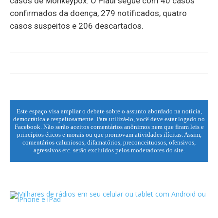
casos de Monkeypox. O Piauí segue com 40 casos
confirmados da doença, 279 notificados, quatro
casos suspeitos e 206 descartados.
Este espaço visa ampliar o debate sobre o assunto abordado na notícia,
democrática e respeitosamente. Para utilizá-lo, você deve estar logado no
Facebook. Não serão aceitos comentários anônimos nem que firam leis e
princípios éticos e morais ou que promovam atividades ilícitas. Assim,
comentários caluniosos, difamatórios, preconceituosos, ofensivos,
agressivos etc. serão excluídos pelos moderadores do site.