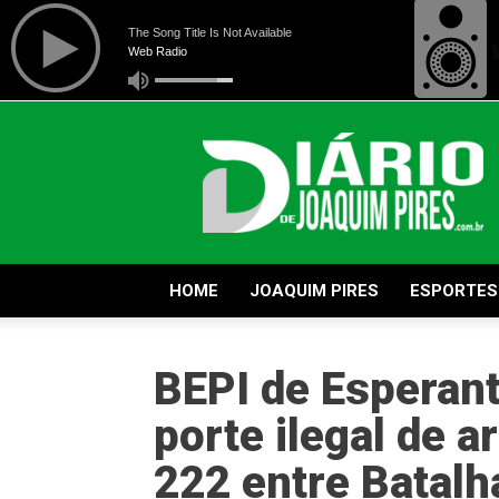
Diário
de
Joaquim
Pires
HOME
JOAQUIM PIRES
ESPORTES
BEPI de Esperant
porte ilegal de 
222 entre Batalha