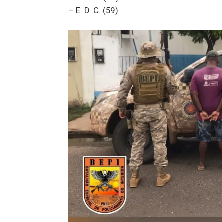
– ⁠E. D. C. (59)