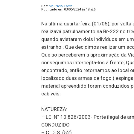
Por:
Maurício Costa
Publicado em 03/05/2024 às 18h26
Na última quarta-feira (01/05), por volta
realizava patrulhamento na Br-222 no trech
quando avistaram dois indivíduos em u
estranho ; Que decidimos realizar um ac
Que ao perceberem a aproximação da Via
conseguimos intercepta-los a frente; Que
encontrado, então retornamos ao local o
localizado duas armas de fogo ( espinga
material apreendido foram conduzidos p
cabíveis.
NATUREZA:
– LEI N° 10.826/2003- Porte ilegal de ar
CONDUZIDO
– C. D. S. (52)