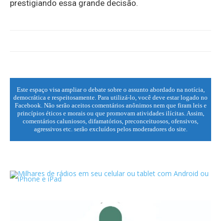
prestigiando essa grande decisão.
Este espaço visa ampliar o debate sobre o assunto abordado na notícia,
democrática e respeitosamente. Para utilizá-lo, você deve estar logado no
Facebook. Não serão aceitos comentários anônimos nem que firam leis e
princípios éticos e morais ou que promovam atividades ilícitas. Assim,
comentários caluniosos, difamatórios, preconceituosos, ofensivos,
agressivos etc. serão excluídos pelos moderadores do site.