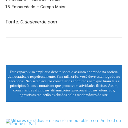
Emparedado – Campo Maior
Fonte:
Cidadeverde.com
Este espaço visa ampliar o debate sobre o assunto abordado na notícia,
democrática e respeitosamente. Para utilizá-lo, você deve estar logado no
Facebook. Não serão aceitos comentários anônimos nem que firam leis e
princípios éticos e morais ou que promovam atividades ilícitas. Assim,
comentários caluniosos, difamatórios, preconceituosos, ofensivos,
agressivos etc. serão excluídos pelos moderadores do site.