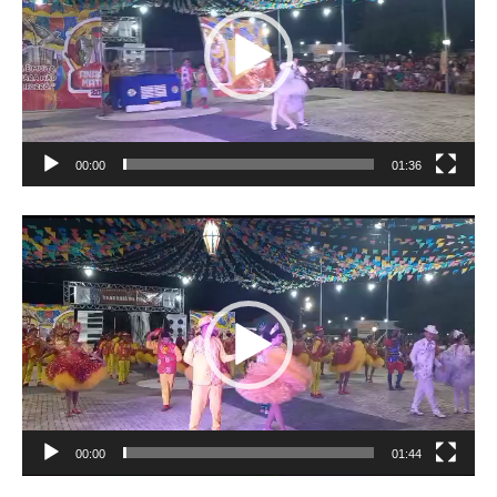
00:00
01:36
Tocador
de
vídeo
00:00
01:44