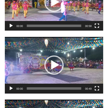
00:00
00:58
Tocador
de
vídeo
00:00
00:49
Tocador