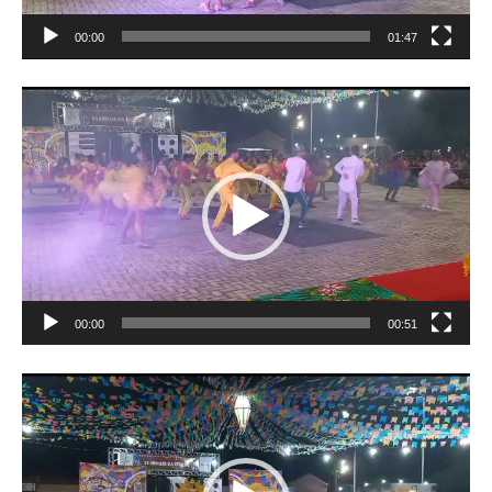
00:00
01:47
Tocador
de
vídeo
00:00
00:51
Tocador
de
vídeo