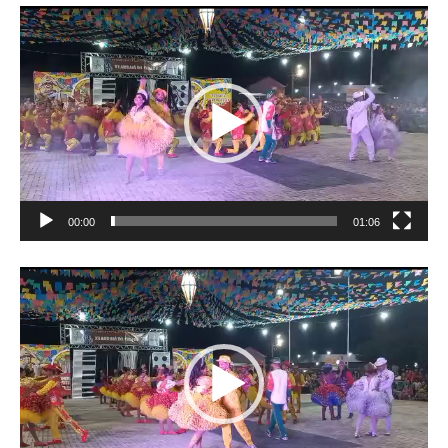
Tocador
de
vídeo
00:00
01:06
Tocador
de
vídeo