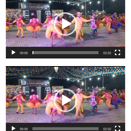
de
vídeo
00:00
02:02
Tocador
de
vídeo
00:00
02:02