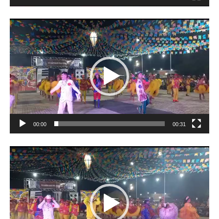
Tocador
de
vídeo
00:00
00:31
Tocador
de
vídeo