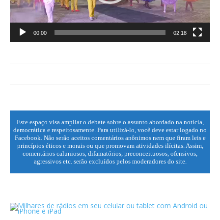
00:00
02:18
Este espaço visa ampliar o debate sobre o assunto abordado na notícia,
democrática e respeitosamente. Para utilizá-lo, você deve estar logado no
Facebook. Não serão aceitos comentários anônimos nem que firam leis e
princípios éticos e morais ou que promovam atividades ilícitas. Assim,
comentários caluniosos, difamatórios, preconceituosos, ofensivos,
agressivos etc. serão excluídos pelos moderadores do site.