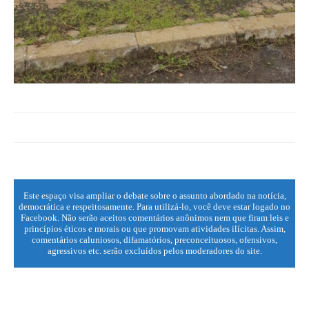
Este espaço visa ampliar o debate sobre o assunto abordado na notícia,
democrática e respeitosamente. Para utilizá-lo, você deve estar logado no
Facebook. Não serão aceitos comentários anônimos nem que firam leis e
princípios éticos e morais ou que promovam atividades ilícitas. Assim,
comentários caluniosos, difamatórios, preconceituosos, ofensivos,
agressivos etc. serão excluídos pelos moderadores do site.