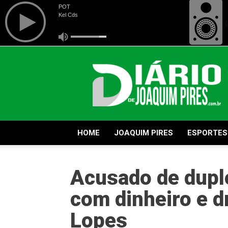
Diário
de
Joaquim
Pires
HOME
JOAQUIM PIRES
ESPORTES
Acusado de dupl
com dinheiro e d
Lopes