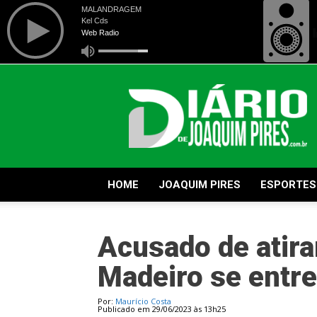
Diário
de
Joaquim
Pires
HOME
JOAQUIM PIRES
ESPORTES
Acusado de atira
Madeiro se entre
Por:
Maurício Costa
Publicado em 29/06/2023 às 13h25