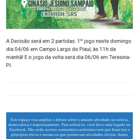
A Decisão será em 2 partidas. 1º jogo neste domingo
dia 04/06 em Campo Largo do Piauí, às 11h da
manhã! E o jogo da volta será dia 06/06 em Teresina-
PI.
Este espaço visa ampliar o debate sobre o assunto abordado na notícia,
democrática e respeitosamente. Para utilizá-lo, você deve estar logado no
Facebook. Não serão aceitos comentários anônimos nem que firam leis e
princípios éticos e morais ou que promovam atividades ilícitas. Assim,