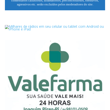
comentários caluniosos, difamatórios, preconceituosos, ofensivos,
agressivos etc. serão excluídos pelos moderadores do site.